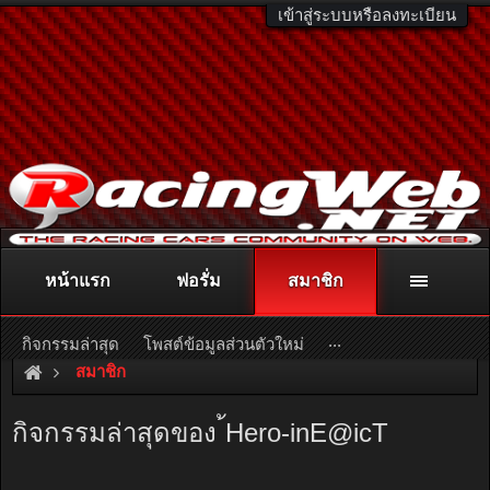
เข้าสู่ระบบหรือลงทะเบียน
หน้าแรก
ฟอรั่ม
สมาชิก
ติดต่อลงโฆษณา
racingweb@gmail.com
หรือโทร. 081-811-1138
หรืออ่านรายละเอียดเพิ่มเติม คลิกที่นี่
...
กิจกรรมล่าสุด
โพสต์ข้อมูลส่วนตัวใหม่
สมาชิก
กิจกรรมล่าสุดของ ้Hero-inE@icT