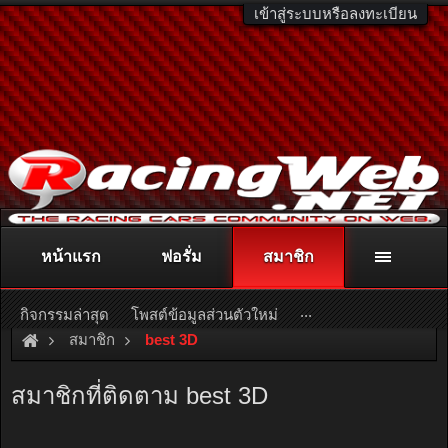
เข้าสู่ระบบหรือลงทะเบียน
หน้าแรก
ฟอรั่ม
สมาชิก
ติดต่อลงโฆษณา
racingweb@gmail.com
หรือโทร. 081-811-1138
หรืออ่านรายละเอียดเพิ่มเติม คลิกที่นี่
...
กิจกรรมล่าสุด
โพสต์ข้อมูลส่วนตัวใหม่
สมาชิก
best 3D
สมาชิกที่ติดตาม best 3D