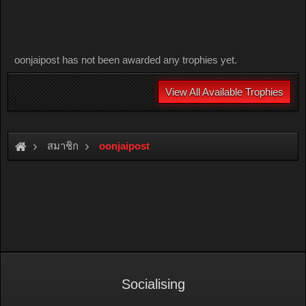
oonjaipost has not been awarded any trophies yet.
View All Available Trophies
สมาชิก
oonjaipost
Socialising