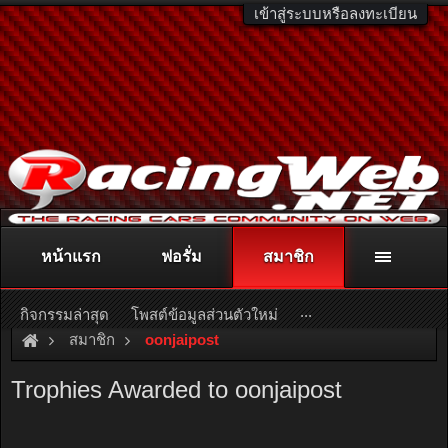
เข้าสู่ระบบหรือลงทะเบียน
หน้าแรก
ฟอรั่ม
สมาชิก
ติดต่อลงโฆษณา
racingweb@gmail.com
หรือโทร. 081-811-1138
หรืออ่านรายละเอียดเพิ่มเติม คลิกที่นี่
...
กิจกรรมล่าสุด
โพสต์ข้อมูลส่วนตัวใหม่
สมาชิก
oonjaipost
Trophies Awarded to oonjaipost