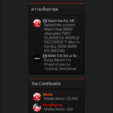
ความเห็นล่าสุด
Watch the ALL-NEW BMW M5 refuel mid-drift to take TWO GUINNESS WORLD RECORDS™ titles
Behind the scenes:
Watch how BMW
attempted TWO
GUINNESS WORLD
RECORDS™ titles in
the ALL-NEW BMW
M5 [MEDIA]
BMW E30 M3 at Bira circuit Thailand in 02/2008
Keng Waris!! I'm
Proud of you ka
=):emoji_thumbsup:
Top Contributors
Media
Media Items: 21,540
KengRacing
Media Items: 120