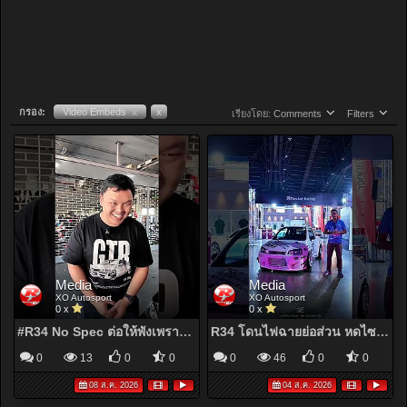
กรอง:
Video Embeds
x
x
เรียงโดย:
Comments
Filters
Media
Media
XO Autosport
XO Autosport
0 x
0 x
#R34 No Spec ต่อให้พังเพราะได้ขับก็ยังสุขใจ ดีกว่าจอดมันไว้เฉยๆ #nissan #skyline
R34 โดนไฟฉายย่อส่วน หดไซส์เล็กแต่สเป็กโหดๆ 400 ม้าดริฟท์คาร์จากเจแปน #suzuki #r34 #pocketbunny
0
13
0
0
0
46
0
0
08 ส.ค. 2026
04 ส.ค. 2026