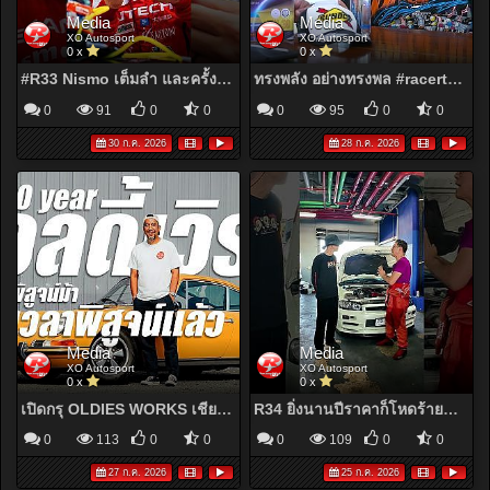
Media
Media
XO Autosport
XO Autosport
0 x
0 x
#R33 Nismo เต็มลำ และครั้งแรกของไอซ์ที่เอารถคันนี้มาลง Track Day บุรีรัมย์ #nissan #skyline #nismo
ทรงพลัง อย่างทรงพล #racertalk #sunocothailand #xoautosport
0
91
0
0
0
95
0
0
30 ก.ค. 2026
28 ก.ค. 2026
Media
Media
XO Autosport
XO Autosport
0 x
0 x
เปิดกรุ OLDIES WORKS เชียงใหม่ สานฝันสาย VW จากความคลั่งไคล้ สู่ความตั้งใจ #oldiesworks #chiangmai
R34 ยิ่งนานปีราคาก็โหดร้ายขึ้นไปเรื่อยๆ กับลุคนี้ Ver.R1 มันแจ๋วอย่างไร #nissan #skyline #R34 #nismo
0
113
0
0
0
109
0
0
27 ก.ค. 2026
25 ก.ค. 2026