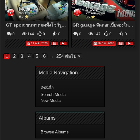
Media
Media
XO Autosport
XO Autosport
0 x
0 x
GT sport ขนมาหมดทั้งโชว์รูม ของเด็ดลิมิเต็ดมีเพียบ และสองคันไฮไลท์ล่าสุดที่สะดุดตาคนทั้งงาน
GR garage จัดดอกเบี้ยจองในงาน 0% จะได้ขับ GR ก็วันนี้แหละ!
0
144
0
0
0
147
0
0
19 ก.ค. 2026
19 ก.ค. 2026
1
2
3
4
5
6
→
254
ต่อไป >
Media Navigation
ดัชนีสื่อ
Search Media
New Media
Albums
Browse Albums