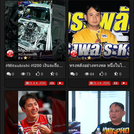
Media
Media
XO Autosport
XO Autosport
0 x
0 x
#Mitsubishi #l200 เงินจะถึงแค่ไหน ถ้าไม่มีใจไม่ได้อย่างนี้แน่นอน #bangkokhotrod2026
ทรงพลังอย่างทรงพล หนึ่งในไอคอนิคของยุค ผู้เล่นที่ร้ายกาจในเส้นทาง 402 เมตรของตัวเอง
0
73
0
0
0
84
0
0
01 ส.ค. 2026
31 ก.ค. 2026