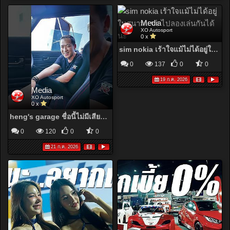
Media
XO Autosport
0 x
sim nokia เร้าใจแม้ไม่ได้อยู่ในสนามแข่ง ไปลองเล่นกันได้นะ
0
137
0
0
19 ก.ค. 2026
Media
XO Autosport
0 x
heng's garage ชื่อนี้ไม่มีเสียกับโปรเจกต์ใหม่ Ken&Mary ที่สำคัญขับขี่ได้ทุกสภาวะ
0
120
0
0
21 ก.ค. 2026