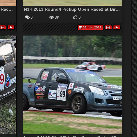
N3K 2013 Round4 (Wet race) Isuzu Full Race Race1 at Bira Circuit
N3K 2013 Round4 Pickup Open Race2 at Bira Circuit
0
3K
0
09 ก.พ. 2017