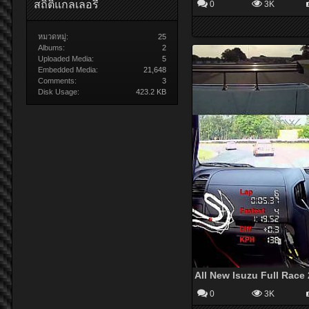
สถิติแกลเลอรี่
0
3K
หมวดหมู่:
25
Albums:
2
Uploaded Media:
5
Embedded Media:
21,648
Comments:
3
Disk Usage:
423.2 KB
0
3K