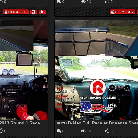
0
0
3K
0
09 ก.พ. 2017
09 ก.พ. 2017
All New Isuzu Full Race 2013 Round 1 Race 2 (Car No.49)
0
0
3K
0