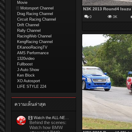
Movie
Motorsport Channel
Drag Racing Channel
0
3K
Circuit Racing Channel
Drift Channel
Rally Channel
RacingWeb Channel
KengRacing Channel
EKanooRacingTV
AMS Performance
1320video
Fullboost
J-Auto Show
Ken Block
XO Autosport
LIFE STYLE 224
ความเห็นล่าสุด
Watch the ALL-NEW BMW M5 refuel mid-drift to take TWO GUINNESS WORLD RECORDS™ titles
Behind the scenes:
Watch how BMW