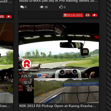
Isuzu D-MAX (No.99) in Pro Racing Series 2013 Round 4
Accident in Super Pickup TSS 2013 Round3 แค่ออกตัวก็ชนกันระเนระนาด
0
3K
0
09 ก.พ. 2017
N3K 2013 R3 Isuzu Full Race at Kaeng Krachan Circuit
N3K 2013 R3 Pickup Open at Kaeng Krachan Circuit