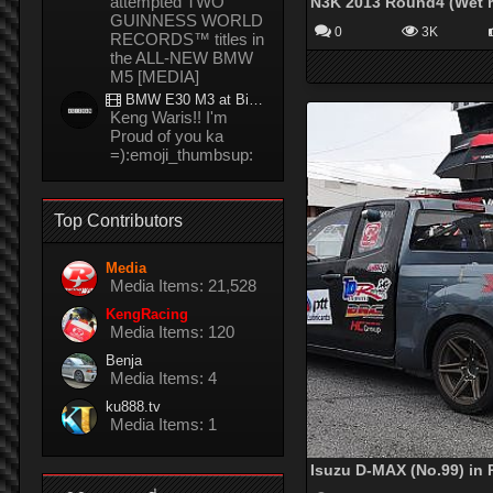
attempted TWO
GUINNESS WORLD
0
3K
RECORDS™ titles in
the ALL-NEW BMW
M5 [MEDIA]
BMW E30 M3 at Bira circuit Thailand in 02/2008
Keng Waris!! I'm
Proud of you ka
=):emoji_thumbsup:
Top Contributors
Media
Media Items: 21,528
KengRacing
Media Items: 120
Benja
Media Items: 4
ku888.tv
Media Items: 1