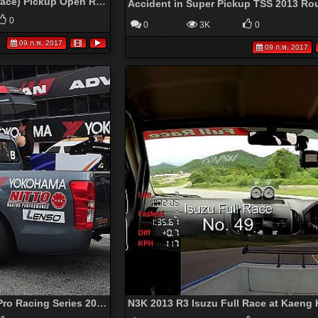
N3K 2013 Round4 (Wet race) Pickup Open Race1 at Bira Circuit
0
0
3K
0
09 ก.พ. 2017
09 ก.พ. 2017
Isuzu D-MAX (No.99) in Pro Racing Series 2013 Round 3