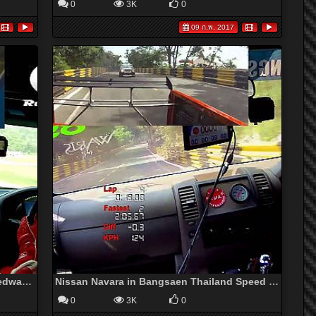
0
3K
0
09 ก.พ. 2017
Isuzu D-Max Full Race at Bonanza Speedway N3K 2013 R1
Nissan Navara in Bangsaen Thailand Speed Festival 2012 R7 (Full HD, Speed GPS)
0
3K
0