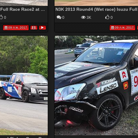
N3K 2013 Round4 Isuzu Full Race Race2 at Bira Circuit
0
0
3K
0
09 ก.พ. 2017
09 ก.พ. 2017