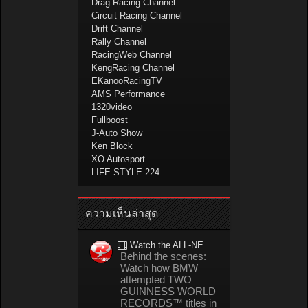
Drag Racing Channel
Circuit Racing Channel
Drift Channel
Rally Channel
RacingWeb Channel
KengRacing Channel
EKanooRacingTV
AMS Performance
1320video
Fullboost
J-Auto Show
Ken Block
XO Autosport
LIFE STYLE 224
ความเห็นล่าสุด
Watch the ALL-NEW BMW M5 refuel mid-drift to take TWO GUINNESS WORLD RECORDS™ titles
Behind the scenes:
Watch how BMW
attempted TWO
GUINNESS WORLD
RECORDS™ titles in