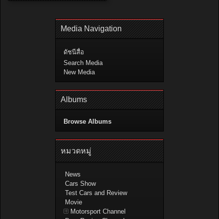
Media Navigation
ดัชนีสื่อ
Search Media
New Media
Albums
Browse Albums
หมวดหมู่
News
Cars Show
Test Cars and Review
Movie
Motorsport Channel