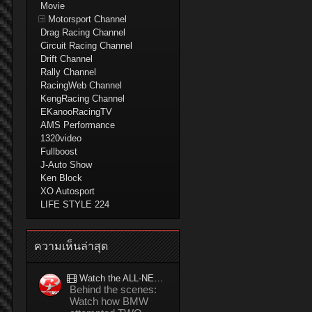
Movie
Motorsport Channel
Drag Racing Channel
Circuit Racing Channel
Drift Channel
Rally Channel
RacingWeb Channel
KengRacing Channel
EKanooRacingTV
AMS Performance
1320video
Fullboost
J-Auto Show
Ken Block
XO Autosport
LIFE STYLE 224
ความเห็นล่าสุด
Watch the ALL-NEW BMW M5 refuel mid-drift to take TWO GUINNESS WORLD RECORDS™ titles
Behind the scenes:
Watch how BMW