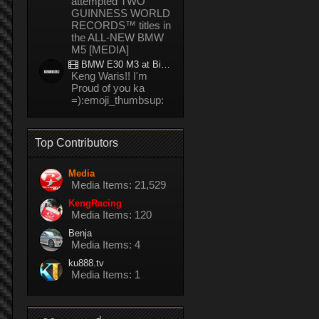
attempted TWO
GUINNESS WORLD
RECORDS™ titles in
the ALL-NEW BMW
M5 [MEDIA]
BMW E30 M3 at Bira circuit Thailand in 02/2008
Keng Waris!! I'm
Proud of you ka
=):emoji_thumbsup:
Top Contributors
Media
Media Items: 21,529
KengRacing
Media Items: 120
Benja
Media Items: 4
ku888.tv
Media Items: 1