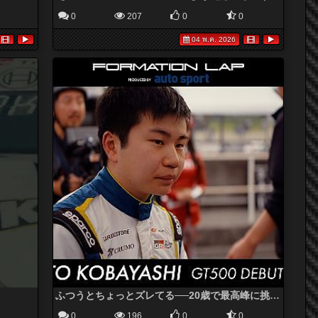
0
207
0
0
04 พ.ค. 2026
ふつうとちょっとズレてる──20歳で最高峰に挑む新人ドライバー【FORMATION LAP Produced by auto sport】2026 Episode 1
0
196
0
0