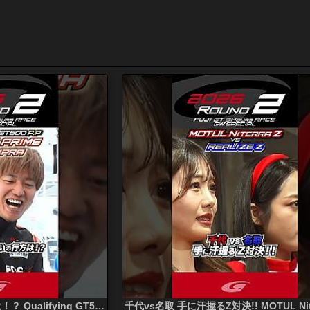
熾烈なポール争いの行方は！？ Qualifying GT500 P P ENEOS X PRIME GR Supra