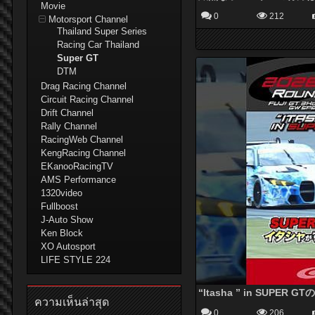
Movie
0
212
Motorsport Channel
Thailand Super Series
Racing Car Thailand
Super GT
DTM
Drag Racing Channel
Circuit Racing Channel
Drift Channel
Rally Channel
RacingWeb Channel
KengRacing Channel
EKanooRacingTV
AMS Performance
1320video
Fullboost
J-Auto Show
Ken Block
XO Autosport
LIFE STYLE 224
ความเห็นล่าสุด
0
206