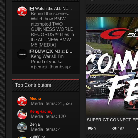
Watch the ALL-NEW BMW M5 refuel mid-drift to take TWO GUINNESS WORLD RECORDS™ titles
Behind the scenes:
Watch how BMW
attempted TWO
GUINNESS WORLD
RECORDS™ titles in
the ALL-NEW BMW
M5 [MEDIA]
BMW E30 M3 at Bira circuit Thailand in 02/2008
Keng Waris!! I'm
Proud of you ka
=):emoji_thumbsup:
Top Contributors
Media
Media Items: 21,536
KengRacing
Media Items: 120
SUPER GT CONNECT F
Benja
Media Items: 4
0
162
ku888.tv