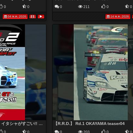
0
0
0
211
0
0
04 พ.ค. 2026
14 พ.ค. 2026
“Itasha ” in SUPER GTの イタシャがすごい!! PACIFIC ウマ娘 NAC BMW
【R.R.D.】 Rd.1 OKAYAMA teaser04
0
0
0
203
0
0