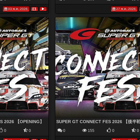
03 พ.ค. 2026
27 พ.ค. 2026
ES 2026 【OPENING】
SUPER GT CONNECT FES 2026 【後
0
0
0
155
0
0