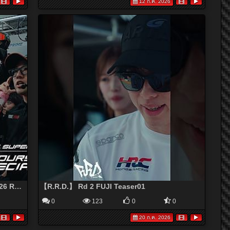
12 ก.ค. 2026
【R.R.D.】Race Recap Documentary 2026 Rd.2 FUJI GT 3Hours RACE
【R.R.D.】 Rd 2 FUJI Teaser01
0
123
0
0
20 ก.ค. 2026