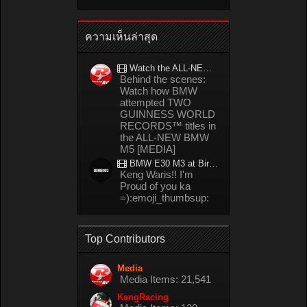
ความเห็นล่าสุด
Watch the ALL-NEW BMW M5 refuel mid-drift to take TWO GUINNESS WORLD RECORDS™ titles
Behind the scenes:
Watch how BMW
attempted TWO
GUINNESS WORLD
RECORDS™ titles in
the ALL-NEW BMW
M5 [MEDIA]
BMW E30 M3 at Bira circuit Thailand in 02/2008
Keng Waris!! I'm
Proud of you ka
=):emoji_thumbsup:
Top Contributors
Media
Media Items: 21,541
KengRacing