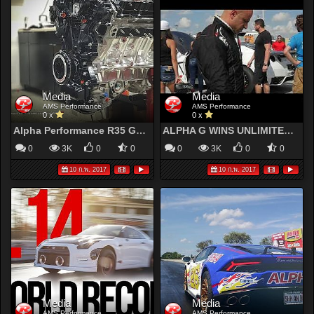
Media
Media
AMS Performance
AMS Performance
0 x
0 x
Alpha Performance R35 GT-R Crate Engine Time Lapse
ALPHA G WINS UNLIMITED CLASS
0
3K
0
0
0
3K
0
0
10 ก.พ. 2017
10 ก.พ. 2017
Media
Media
AMS Performance
AMS Performance