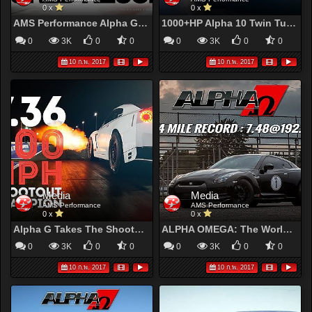
0 x
0 x
AMS Performance Alpha G Brings The World Record Back Home!
1000+HP Alpha 10 Twin Turbo Lamborghini Huracan Runs 9.4 @ 147mph
0
3K
0
0
0
3K
0
0
10 ก.พ. 2017
10 ก.พ. 2017
Media
Media
AMS Performance
AMS Performance
0 x
0 x
Alpha G Takes The Shootout Win With 7.36 Pass
ALPHA OMEGA: The World’s Quickest & Fastest R35 GT-R!
0
3K
0
0
0
3K
0
0
10 ก.พ. 2017
10 ก.พ. 2017