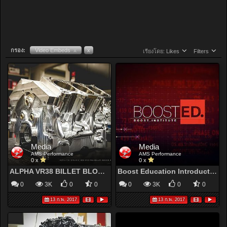
กรอง:
Video Embeds
x
x
เรียงโดย:
Likes
Filters
Media
Media
AMS Performance
AMS Performance
0 x
0 x
ALPHA VR38 BILLET BLOCK NOW AVAILABLE!
Boost Education Introduction
0
3K
0
0
0
3K
0
0
13 ก.พ. 2017
13 ก.พ. 2017