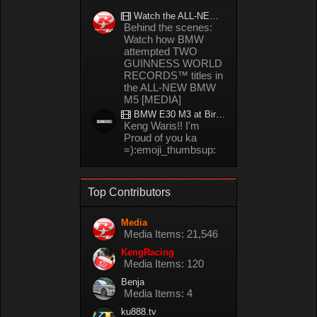
Watch the ALL-NEW BMW M5 refuel mid-drift to take TWO GUINNESS WORLD RECORDS™ titles
Behind the scenes:
Watch how BMW
attempted TWO
GUINNESS WORLD
RECORDS™ titles in
the ALL-NEW BMW
M5 [MEDIA]
BMW E30 M3 at Bira circuit Thailand in 02/2008
Keng Waris!! I'm
Proud of you ka
=):emoji_thumbsup:
Top Contributors
Media
Media Items: 21,546
KengRacing
Media Items: 120
Benja
Media Items: 4
ku888.tv