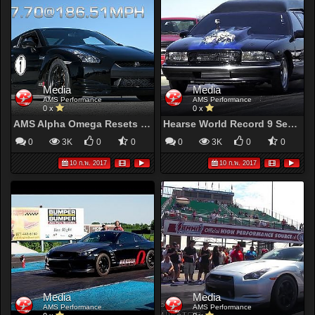
Media
Media
AMS Performance
AMS Performance
0 x
0 x
AMS Alpha Omega Resets GT-R ¼ Mile Record: 7.70@186mph!
Hearse World Record 9 Second 1/4 Mile!
0
3K
0
0
0
3K
0
0
10 ก.พ. 2017
10 ก.พ. 2017
Media
Media
AMS Performance
AMS Performance