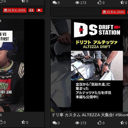
0
0
0
173
0
0
26 มิ.ย. 2026
16 มิ.ย. 2026
t
ドリ車 カスタム ALTEZZA 大集合! #Short
0
0
0
173
0
0