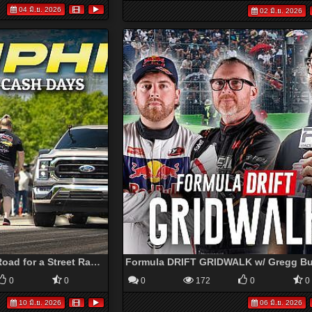
04 มิ.ย. 2026
02 มิ.ย. 2026
They CLOSED a Public Road for a Street Race.. Heavy Hitters Came Out!
0
0
0
172
0
0
10 มิ.ย. 2026
06 มิ.ย. 2026