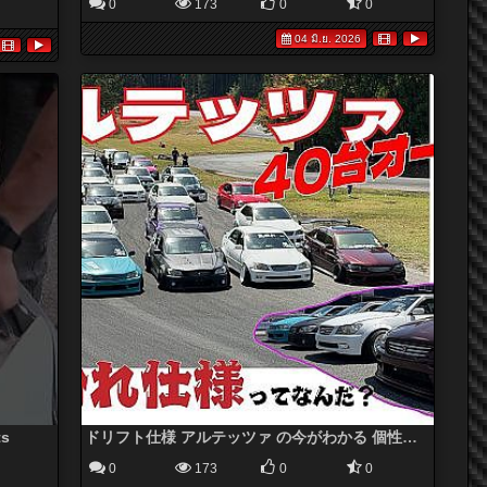
0
173
0
0
04 มิ.ย. 2026
s
ドリフト仕様 アルテッツァ の今がわかる 個性派マシン特集 【新作】DRIFT ALTEZZA
0
173
0
0