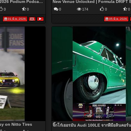
The Outerzone Orlando 2026 Podium Podcast - Odi Bakchis, James Deane, Fredric Aasbo
0
0
0
174
0
0
01 มิ.ย. 2026
05 มิ.ย. 2026
y on Nitto Tires