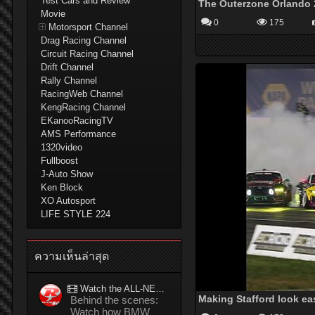
Test Cars and Review
Movie
0
175
Motorsport Channel
Drag Racing Channel
Circuit Racing Channel
Drift Channel
Rally Channel
RacingWeb Channel
KengRacing Channel
EKanooRacingTV
AMS Performance
1320video
Fullboost
J-Auto Show
Ken Block
XO Autosport
LIFE STYLE 224
ความเห็นล่าสุด
Watch the ALL-NEW BMW M5 refuel mid-drift to take TWO GUINNESS WORLD RECORDS™ titles
Making Stafford look eas
Behind the scenes:
Watch how BMW