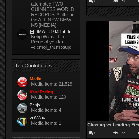
0
173
attempted TWO
GUINNESS WORLD
RECORDS™ titles in
the ALL-NEW BMW
M5 [MEDIA]
BMW E30 M3 at Bira circuit Thailand in 02/2008
Keng Waris!! I'm
Proud of you ka
=):emoji_thumbsup:
Top Contributors
Media
Media Items: 21,529
KengRacing
Media Items: 120
Benja
Media Items: 4
ku888.tv
Media Items: 1
Chasing vs Leading Firs
0
173