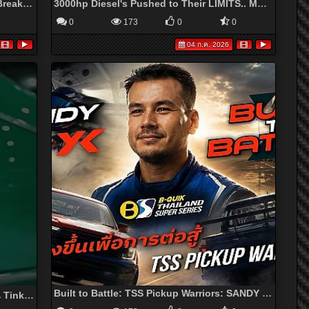
New Venue Unlocked | Formula DRIFT Breaks New Ground in Connecticut | June 18-20
3000hp Diesel's Pushed to Their LIMITS.. MAX POWER! (UCC Triathlon 2026)
0
173
0
0
04 ก.ค. 2026
Built to Battle: TSS Pickup Warriors: SANDY SANDY STUVIK - YK Motorsports
จิ๊กโก๋เยอรมัน Audi 100LE จากฝีมือลินคอร์น Tinky Winky คนดีคนเดิม #audi #100LE #bangkokhotrod2026