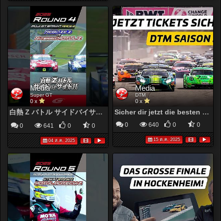
Media
Media
Super GT
DTM
0 x
0 x
白熱 Z バトル サイドバイサイド!! リアライズコーポレーション ADVAN Z vs Niterra MOTUL Z
Sicher dir jetzt die besten Tickets für die DTM 2026! | DTM 2026
0
640
0
0
0
641
0
0
15 ต.ค. 2025
04 ส.ค. 2025