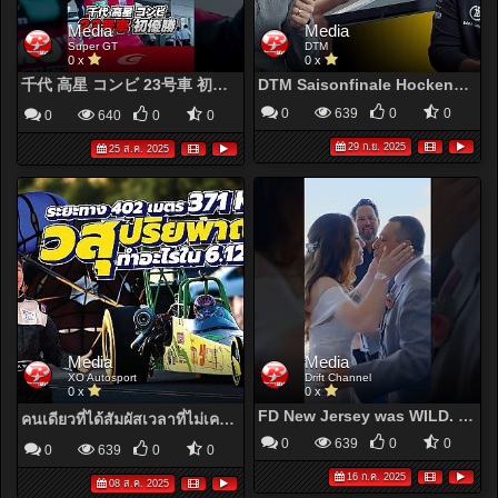
Media
Media
Super GT
DTM
0 x
0 x
千代 高星 コンビ 23号車 初優勝 GT500 WINNER MOTUL AUTECH Z
DTM Saisonfinale Hockenheim: Sichern Sie sich jetzt Ihre Tickets! | DTM 2025
0
639
0
0
0
640
0
0
29 ก.ย. 2025
25 ส.ค. 2025
Media
Media
XO Autosport
Drift Channel
0 x
0 x
FD New Jersey was WILD. New episode of Send It is up!
คนเดียวที่ได้สัมผัสเวลาที่ไม่เคยมีใครไปถึง จอย เรนเจอร์ ทำอะไรใน 6 วินาทีนั้น l Racer Talk
0
639
0
0
0
639
0
0
16 ก.ค. 2025
08 ส.ค. 2025