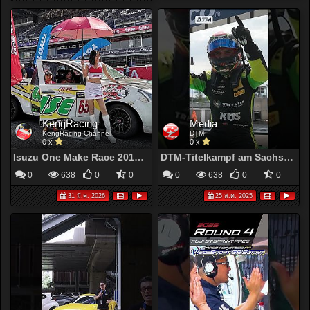
KengRacing
Media
KengRacing Channel
DTM
0 x
0 x
Isuzu One Make Race 2019 No.65 Round 6
DTM-Titelkampf am Sachsenring eskaliert! | Highlights Rennen 2 Sachsenring | DTM 2025
0
638
0
0
0
638
0
0
31 มี.ค. 2026
25 ส.ค. 2025