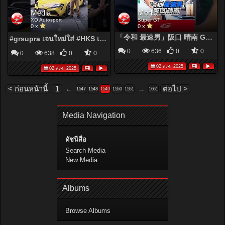
Media
Media
XO Autosport
Super GT
0 x
0 x
「令和 最速男」阪口 晴南 GT500 ポールポジション
#grsupra เจนใหม่ใส่ #HKS เต็มลำ กลิ่นอายย้อนยุคมาเต็มขนาดนี้ทำให้คิดถึงวันเวลาเก่าๆ เหลือเกิน
0
636
0
0
0
638
0
0
02 ส.ค. 2025
02 ส.ค. 2025
< ก่อนหน้านี้
1
←
→
ต่อไป >
1547
1548
1549
1550
1551
1661
Media Navigation
ดัชนีสื่อ
Search Media
New Media
Albums
Browse Albums