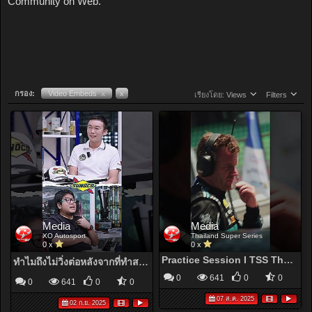
Community on Web.
กรอง:
Video Embeds
x
x
เรียงโดย:
Views
Filters
Media
Media
XO Autosport
Thailand Super Series
0 x
0 x
Practice Session I TSS The Super Series 2025 I Sepang International Circuit
ทำไมถึงไม่วิ่งต่อหลังจากที่ทำสถิติ 6.1 ได้แล้ว #soupedup #breaking5 #yaservice #joyranger
0
641
0
0
0
641
0
0
07 ส.ค. 2025
02 ก.ย. 2025