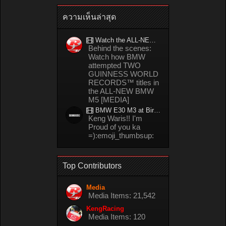
ความเห็นล่าสุด
Watch the ALL-NEW BMW M5 refuel mid-drift to take TWO GUINNESS WORLD RECORDS™ titles
Behind the scenes:
Watch how BMW
attempted TWO
GUINNESS WORLD
RECORDS™ titles in
the ALL-NEW BMW
M5 [MEDIA]
BMW E30 M3 at Bira circuit Thailand in 02/2008
Keng Waris!! I'm
Proud of you ka
=):emoji_thumbsup:
Top Contributors
Media
Media Items: 21,542
KengRacing
Media Items: 120