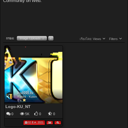
Community on Web.
กรอง:
Image Uploads
x
x
เรียงโดย:
Views
Filters
ku888.tv
Ku888 - Kubet
0 x
Logo-KU_NT
0
5K
0
0
02 มี.ค. 2021