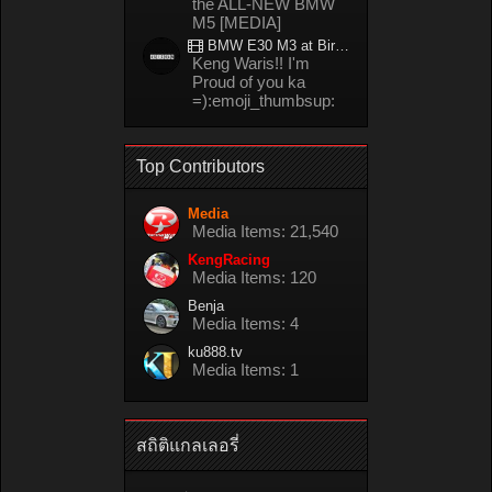
the ALL-NEW BMW
M5 [MEDIA]
BMW E30 M3 at Bira circuit Thailand in 02/2008
Keng Waris!! I'm
Proud of you ka
=):emoji_thumbsup:
Top Contributors
Media
Media Items: 21,540
KengRacing
Media Items: 120
Benja
Media Items: 4
ku888.tv
Media Items: 1
สถิติแกลเลอรี่