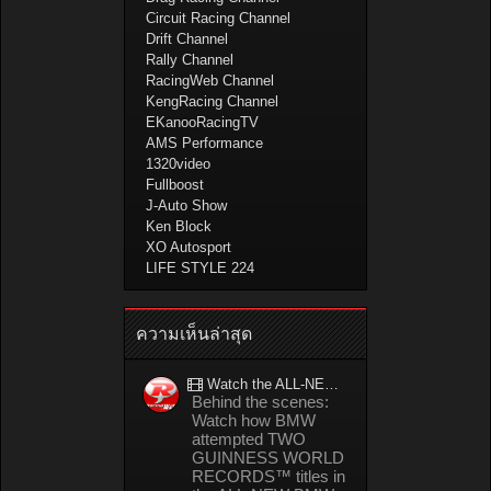
Circuit Racing Channel
Drift Channel
Rally Channel
RacingWeb Channel
KengRacing Channel
EKanooRacingTV
AMS Performance
1320video
Fullboost
J-Auto Show
Ken Block
XO Autosport
LIFE STYLE 224
ความเห็นล่าสุด
Watch the ALL-NEW BMW M5 refuel mid-drift to take TWO GUINNESS WORLD RECORDS™ titles
Behind the scenes:
Watch how BMW
attempted TWO
GUINNESS WORLD
RECORDS™ titles in