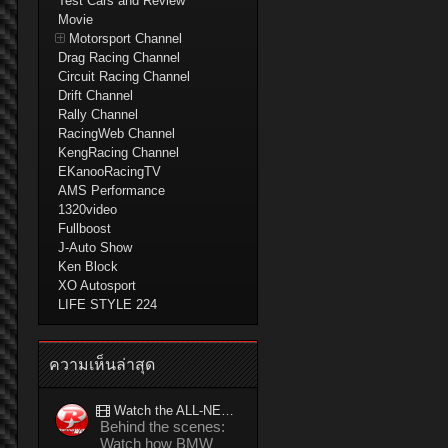
Test Cars and Review
Movie
Motorsport Channel
Drag Racing Channel
Circuit Racing Channel
Drift Channel
Rally Channel
RacingWeb Channel
KengRacing Channel
EKanooRacingTV
AMS Performance
1320video
Fullboost
J-Auto Show
Ken Block
XO Autosport
LIFE STYLE 224
ความเห็นล่าสุด
Watch the ALL-NEW BMW M5 refuel mid-drift to take TWO GUINNESS WORLD RECORDS™ titles
Behind the scenes:
Watch how BMW