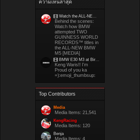
ความเห็นล่าสุด
Watch the ALL-NEW BMW M5 refuel mid-drift to take TWO GUINNESS WORLD RECORDS™ titles
Behind the scenes:
Watch how BMW
attempted TWO
GUINNESS WORLD
RECORDS™ titles in
the ALL-NEW BMW
M5 [MEDIA]
BMW E30 M3 at Bira circuit Thailand in 02/2008
Keng Waris!! I'm
Proud of you ka
=):emoji_thumbsup:
Top Contributors
Media
Media Items: 21,541
KengRacing
Media Items: 120
Benja
Media Items: 4