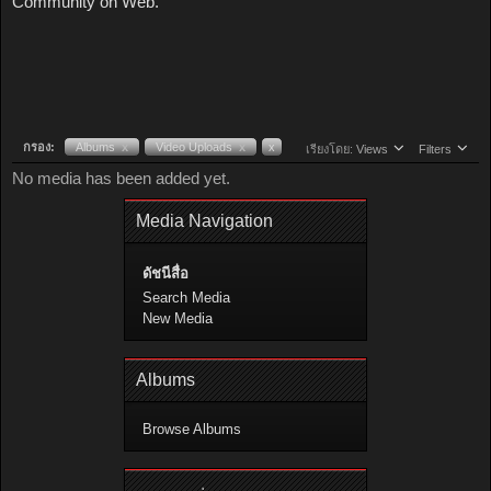
Community on Web.
กรอง:
Albums
x
Video Uploads
x
x
เรียงโดย:
Views
Filters
No media has been added yet.
Media Navigation
ดัชนีสื่อ
Search Media
New Media
Albums
Browse Albums