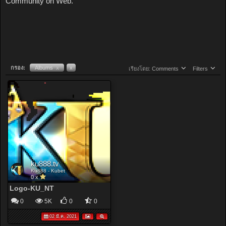
Community on Web.
กรอง:
Albums
x
x
เรียงโดย:
Comments
Filters
ku888.tv
Ku888 - Kubet
0 x
Logo-KU_NT
0
5K
0
0
02 มี.ค. 2021