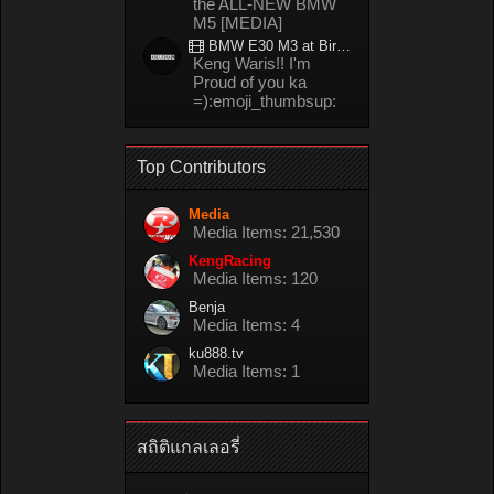
the ALL-NEW BMW
M5 [MEDIA]
BMW E30 M3 at Bira circuit Thailand in 02/2008
Keng Waris!! I'm
Proud of you ka
=):emoji_thumbsup:
Top Contributors
Media
Media Items: 21,530
KengRacing
Media Items: 120
Benja
Media Items: 4
ku888.tv
Media Items: 1
สถิติแกลเลอรี่