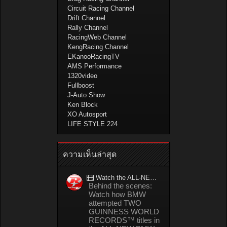
Circuit Racing Channel
Drift Channel
Rally Channel
RacingWeb Channel
KengRacing Channel
EKanooRacingTV
AMS Performance
1320video
Fullboost
J-Auto Show
Ken Block
XO Autosport
LIFE STYLE 224
ความเห็นล่าสุด
Watch the ALL-NEW BMW M5 refuel mid-drift to take TWO GUINNESS WORLD RECORDS™ titles
Behind the scenes:
Watch how BMW
attempted TWO
GUINNESS WORLD
RECORDS™ titles in