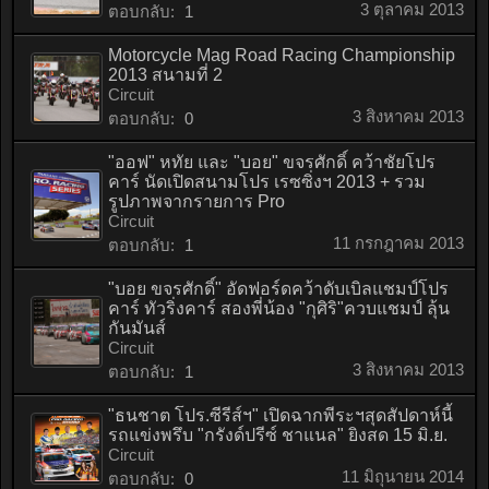
3 ตุลาคม 2013
ตอบกลับ:
1
Motorcycle Mag Road Racing Championship
2013 สนามที่ 2
Circuit
3 สิงหาคม 2013
ตอบกลับ:
0
"ออฟ" หทัย และ "บอย" ขจรศักดิ์ คว้าชัยโปร
คาร์ นัดเปิดสนามโปร เรซซิ่งฯ 2013 + รวม
รูปภาพจากรายการ Pro
Circuit
11 กรกฎาคม 2013
ตอบกลับ:
1
"บอย ขจรศักดิ์" อัดฟอร์ดคว้าดับเบิลแชมป์โปร
คาร์ ทัวริ่งคาร์ สองพี่น้อง "กุศิริ"ควบแชมป์ ลุ้น
กันมันส์
Circuit
3 สิงหาคม 2013
ตอบกลับ:
1
"ธนชาต โปร.ซีรีส์ฯ" เปิดฉากพีระฯสุดสัปดาห์นี้
รถแข่งพรึบ "กรังด์ปรีซ์ ชาแนล" ยิงสด 15 มิ.ย.
Circuit
11 มิถุนายน 2014
ตอบกลับ:
0