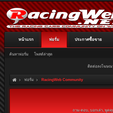
หน้าแรก
ฟอรั่ม
ประกาศซื้อขาย
ค้นหาฟอรั่ม
โพสต์ล่าสุด
ติดต่อลงโฆษ
ฟอรั่ม
RacingWeb Community
ถาม-ตอบ, บอกเล่า, พูดคุ