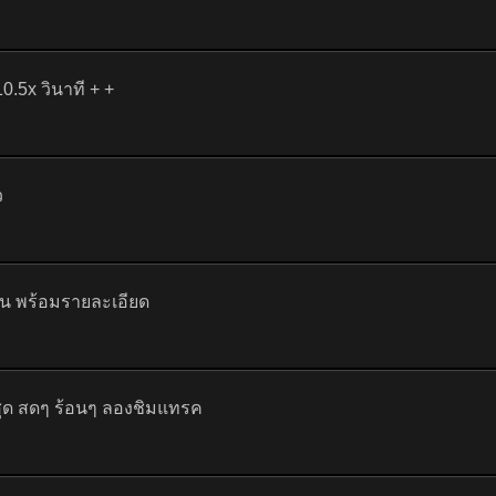
.5x วินาที + +
ว
ัน พร้อมรายละเอียด
ด สดๆ ร้อนๆ ลองชิมแทรค