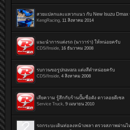
สวยแปลกและแหวกแนว กับ New Isuzu Dmax ช่
KengRacing
,
11 สิงหาคม 2014
แนะนำการแต่งรถ (นาวาร่า) ให้หน่อยครับ
CD5//Inside
,
16 ธันวาคม 2008
รบกวนขอรูปnavara แต่งสีดำหน่อยครับ
CD5//Inside
,
4 สิงหาคม 2008
เสียความ รู้สึกกับร้านปั๊มชื่อดัง ดาวลอยดีเซล
Service Truck
,
9 เมษายน 2010
รถกระบะเดินท่อลงหน้าเพลา ตรวจสภาพผ่านไ