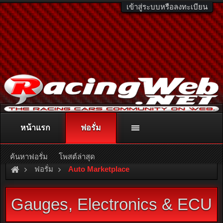
เข้าสู่ระบบหรือลงทะเบียน
หน้าแรก
ฟอรั่ม
ติดต่อลงโฆษณา
racingweb@gmail.com
หรือโทร. 081-811-1138
หรืออ่านรายละเอียดเพิ่มเติม คลิกที่นี่
ค้นหาฟอรั่ม
โพสต์ล่าสุด
ฟอรั่ม
Auto Marketplace
Gauges, Electronics & ECU