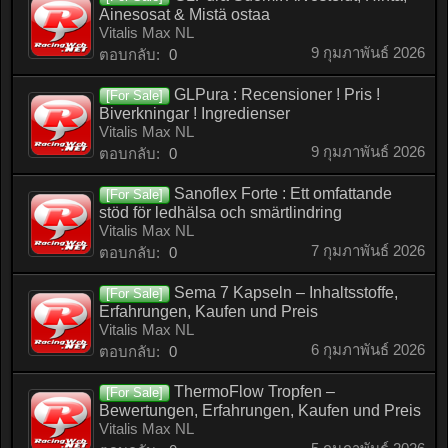
Ainesosat & Mistä ostaa
Vitalis Max NL
9 กุมภาพันธ์ 2026
ตอบกลับ:
0
GLPura : Recensioner ! Pris !
[For Sale]
Biverkningar ! Ingredienser
Vitalis Max NL
9 กุมภาพันธ์ 2026
ตอบกลับ:
0
Sanoflex Forte : Ett omfattande
[For Sale]
stöd för ledhälsa och smärtlindring
Vitalis Max NL
7 กุมภาพันธ์ 2026
ตอบกลับ:
0
Sema 7 Kapseln – Inhaltsstoffe,
[For Sale]
Erfahrungen, Kaufen und Preis
Vitalis Max NL
6 กุมภาพันธ์ 2026
ตอบกลับ:
0
ThermoFlow Tropfen –
[For Sale]
Bewertungen, Erfahrungen, Kaufen und Preis
Vitalis Max NL