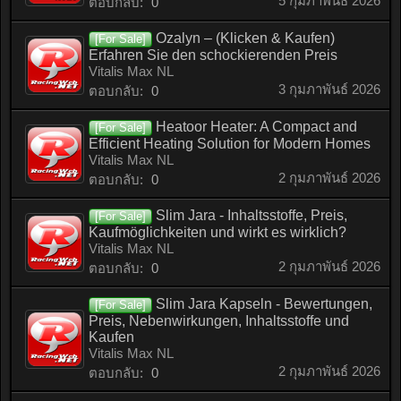
5 กุมภาพันธ์ 2026
ตอบกลับ:
0
Ozalyn – (Klicken & Kaufen)
[For Sale]
Erfahren Sie den schockierenden Preis
Vitalis Max NL
3 กุมภาพันธ์ 2026
ตอบกลับ:
0
Heatoor Heater: A Compact and
[For Sale]
Efficient Heating Solution for Modern Homes
Vitalis Max NL
2 กุมภาพันธ์ 2026
ตอบกลับ:
0
Slim Jara - Inhaltsstoffe, Preis,
[For Sale]
Kaufmöglichkeiten und wirkt es wirklich?
Vitalis Max NL
2 กุมภาพันธ์ 2026
ตอบกลับ:
0
Slim Jara Kapseln - Bewertungen,
[For Sale]
Preis, Nebenwirkungen, Inhaltsstoffe und
Kaufen
Vitalis Max NL
2 กุมภาพันธ์ 2026
ตอบกลับ:
0