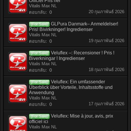
Officiel Pris her
Vitalis Max NL
20 กุมภาพันธ์ 2026
ตอบกลับ:
0
GLPura Danmark– Anmeldelser!
[For Sale]
Pris! Bivirkninger! Ingredienser
Vitalis Max NL
19 กุมภาพันธ์ 2026
ตอบกลับ:
0
Veluflex –: Recensioner ! Pris !
[For Sale]
Biverkningar ! Ingredienser
Vitalis Max NL
18 กุมภาพันธ์ 2026
ตอบกลับ:
0
Veluflex: Ein umfassender
[For Sale]
Überblick über Vorteile, Inhaltsstoffe und
Anwendung
Vitalis Max NL
17 กุมภาพันธ์ 2026
ตอบกลับ:
0
Veluflex: Mise à jour, avis, prix
[For Sale]
officiel ici
Vitalis Max NL