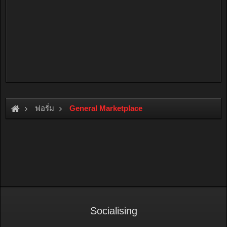
ฟอรั่ม
General Marketplace
Socialising