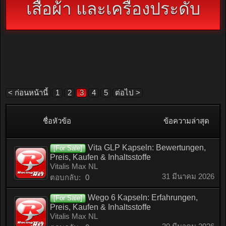
เสื้อผ้า และเครื่องประดับ
< ก่อนหน้านี้
1
2
3
4
5
ต่อไป >
ชื่อหัวข้อ
ข้อความล่าสุด
Vita GLP Kapseln: Bewertungen,
[For Sale]
Preis, Kaufen & Inhaltsstoffe
Vitalis Max NL
31 มีนาคม 2026
ตอบกลับ:
0
Wego 6 Kapseln: Erfahrungen,
[For Sale]
Preis, Kaufen & Inhaltsstoffe
Vitalis Max NL