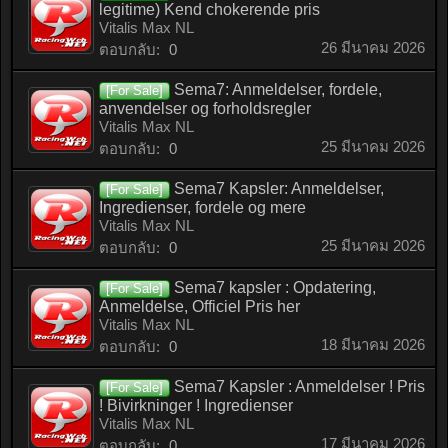
legitime) Kend chokerende pris
Vitalis Max NL
26 มีนาคม 2026
ตอบกลับ:
0
Sema7: Anmeldelser, fordele,
[For Sale]
anvendelser og forholdsregler
Vitalis Max NL
25 มีนาคม 2026
ตอบกลับ:
0
Sema7 Kapsler: Anmeldelser,
[For Sale]
Ingredienser, fordele og mere
Vitalis Max NL
25 มีนาคม 2026
ตอบกลับ:
0
Sema7 kapsler : Opdatering,
[For Sale]
Anmeldelse, Officiel Pris her
Vitalis Max NL
18 มีนาคม 2026
ตอบกลับ:
0
Sema7 Kapsler : Anmeldelser ! Pris
[For Sale]
! Bivirkninger ! Ingredienser
Vitalis Max NL
17 มีนาคม 2026
ตอบกลับ:
0