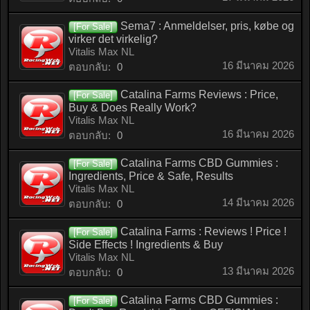
Sema7 : Anmeldelser, pris, købe og
[For Sale]
virker det virkelig?
Vitalis Max NL
16 มีนาคม 2026
ตอบกลับ:
0
Catalina Farms Reviews : Price,
[For Sale]
Buy & Does Really Work?
Vitalis Max NL
16 มีนาคม 2026
ตอบกลับ:
0
Catalina Farms CBD Gummies :
[For Sale]
Ingredients, Price & Safe, Results
Vitalis Max NL
14 มีนาคม 2026
ตอบกลับ:
0
Catalina Farms : Reviews ! Price !
[For Sale]
Side Effects ! Ingredients & Buy
Vitalis Max NL
13 มีนาคม 2026
ตอบกลับ:
0
Catalina Farms CBD Gummies :
[For Sale]