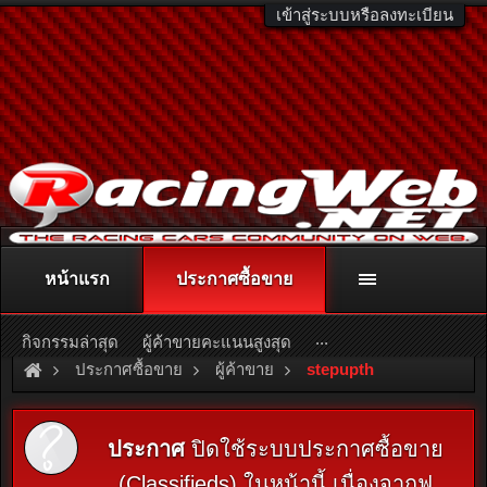
เข้าสู่ระบบหรือลงทะเบียน
หน้าแรก
ประกาศซื้อขาย
ติดต่อลงโฆษณา
racingweb@gmail.com
หรือโทร. 081-811-1138
หรืออ่านรายละเอียดเพิ่มเติม คลิกที่นี่
...
กิจกรรมล่าสุด
ผู้ค้าขายคะแนนสูงสุด
ประกาศซื้อขาย
ผู้ค้าขาย
stepupth
ประกาศ
ปิดใช้ระบบประกาศซื้อขาย
(Classifieds) ในหน้านี้ เนื่องจากฟ