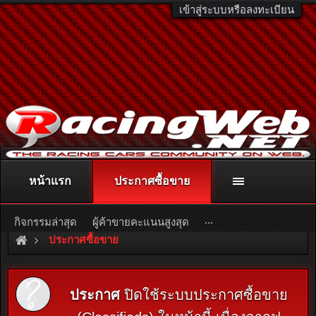
เข้าสู่ระบบหรือลงทะเบียน
หน้าแรก
ประกาศซื้อขาย
ติดต่อลงโฆษณา
racingweb@gmail.com
หรือโทร. 081-811-1138
หรืออ่านรายละเอียดเพิ่มเติม คลิกที่นี่
...
กิจกรรมล่าสุด
ผู้ค้าขายคะแนนสูงสุด
ประกาศซื้อขาย
ประกาศ
ปิดใช้ระบบประกาศซื้อขาย