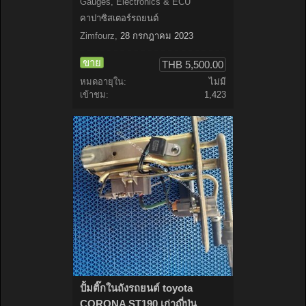
Gauges, Electronics & ECU
คาปาซิสเตอร์รถยนต์
Zimfourz
,
28 กรกฎาคม 2023
ขาย
THB 5,500.00
หมดอายุใน:
ไม่มี
เข้าชม:
1,423
ปั้มติ๊กในถังรถยนต์ toyota
CORONA ST190 เก่าญี่ปุ่น