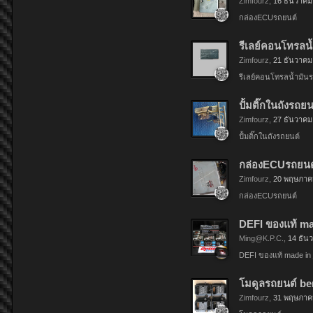
Zimfourz
,
16 ธันวาคม
กล่องECUรถยนต์
รีเลย์คอนโทรลน้
Zimfourz
,
21 ธันวาคม
รีเลย์คอนโทรลน้ำมัน
ปั้มติ๊กในถังรถ
Zimfourz
,
27 ธันวาคม
ปั้มติ๊กในถังรถยนต์
กล่องECUรถยนต์ 
Zimfourz
,
20 พฤษภาค
กล่องECUรถยนต์
DEFI ของแท้ ma
Ming@K.P.C
.
,
14 ธัน
DEFI ของแท้ made in 
โมดูลรถยนต์ benz
Zimfourz
,
31 พฤษภาค