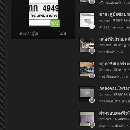
สปีดเซนต์เซอร์รถยนต์
ขาย (คู่มือซ่อม
nsukgan
,
9 ธันวาคม 
ขาย
คู่มือซ่อม service ma
หมดอายุใน:
ไม่มี
กล่องฟิวส์รถยนต์
Zimfourz
,
10 กรกฎาค
กล่องฟิวส์รถยนต์
คาปาซิสเตอร์รถย
Zimfourz
,
28 กรกฎาค
คาปาซิสเตอร์รถยนต์
กล่องคอนโทรลเบ
Zimfourz
,
29 ตุลาคม 
กล่องคอนโทรลเบาะร
ฝาครอบแผงฟิวส์ร
Zimfourz
,
26 เมษายน
ฝาครอบแผงฟิวส์รถยน