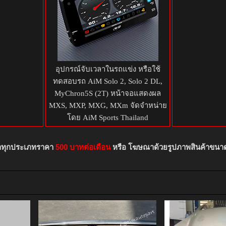
อุปกรณ์จับเวลาในรถแข่ง หรือใช้
ทดสอบรถ AiM Solo 2, Solo 2 DL,
MyChron5S (2T) หน้าจอแสดงผล
MXS, MXP, MXG, MXm จัดจำหน่าย
โดย AiM Sports Thailand
าทุกประเภทราคา
500 บาทต่อเดือน
หรือ โฆษณาด้วยรูปภาพสินค้าขนา