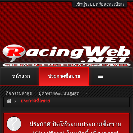
เข้าสู่ระบบหรือลงทะเบียน
หน้าแรก
ประกาศซื้อขาย
ติดต่อลงโฆษณา
racingweb@gmail.com
หรือโทร. 081-811-1138
หรืออ่านรายละเอียดเพิ่มเติม คลิกที่นี่
...
กิจกรรมล่าสุด
ผู้ค้าขายคะแนนสูงสุด
ประกาศซื้อขาย
ประกาศ
ปิดใช้ระบบประกาศซื้อขาย