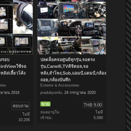
องรอบ
ปลดล็อคจอศูนย์ทุกรุ่น,จอตรง
irdViewใช้จอ
รุ่น,Carwifi,TVดิจิตอล,จอ
ลัง/เลี้ยวโค้ง
หลัง,ลำโพง,Sub,แอมป์,แดมป์,กล้อง
ถอย,กล้องบันทึก
ries
Exterior & Accessories
มษายน 2019
pradubyon4u
,
24 กรกฎาคม 2020
ขาย
THB 9.00
สอบถาม
หมดอายุใน:
ไม่มี
ไม่มี
เข้าชม:
5,090
10,206