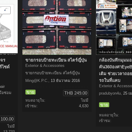
งจร
ขายกรอบป้ายทะเบียน สไตร์ญี่ปุ่น
กล้องบันทึกมุมม
Exterior & Accessories
์ไซด์
คัน360องศาEyeB
ขายกรอบป้ายทะเบียน สไตร์ญี่ปุ่น
เดิม ช่วยเวลาถอยห
รถในที่แคบ
Ming@K.P.C
.
,
13 ธันวาคม 2016
Exterior & Accesso
air
ขาย
มือซ่อม
THB 249.00
pradubyon4u
,
25 เ
หมดอายุใน:
ไม่มี
ขาย
เข้าชม:
4,630
หมดอายุใน:
100.00
เข้าชม:
ไม่มี
13,733