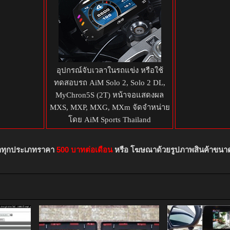
อุปกรณ์จับเวลาในรถแข่ง หรือใช้
ทดสอบรถ AiM Solo 2, Solo 2 DL,
MyChron5S (2T) หน้าจอแสดงผล
MXS, MXP, MXG, MXm จัดจำหน่าย
โดย AiM Sports Thailand
าทุกประเภทราคา
500 บาทต่อเดือน
หรือ โฆษณาด้วยรูปภาพสินค้าขนา