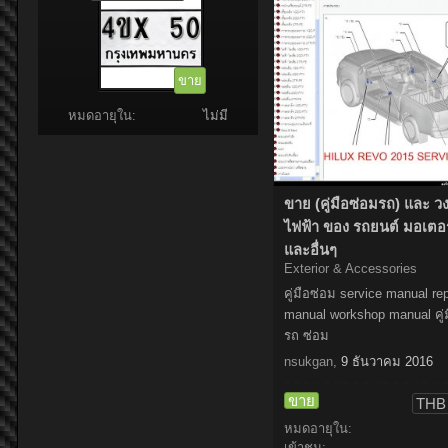
ขาย
หมดอายุใน:
ไม่มี
ขาย (คู่มือซ่อมรถ) และ ว
ไฟฟ้า ของ รถยนต์ มอเตอร
และอื่นๆ
Exterior & Accessories
คู่มือซ่อม service manual rep
manual workshop manual คู่
รถ ซ่อม
nsukgan
,
9 ธันวาคม 2016
ขาย
THB 
หมดอายุใน:
เข้าชม: