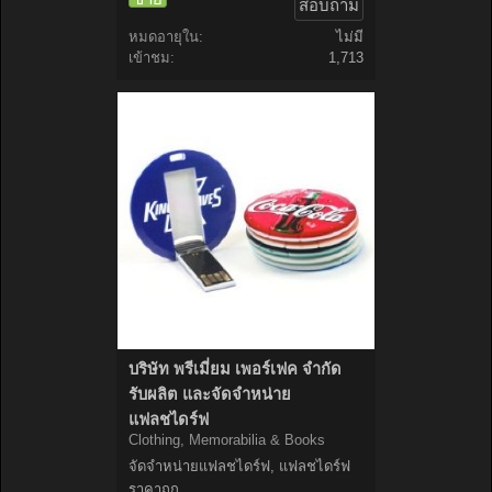
สอบถาม
หมดอายุใน:
ไม่มี
เข้าชม:
1,713
บริษัท พรีเมี่ยม เพอร์เฟค จำกัด
รับผลิต และจัดจำหน่าย
แฟลชไดร์ฟ
Clothing, Memorabilia & Books
จัดจำหน่ายแฟลชไดร์ฟ, แฟลชไดร์ฟ
ราคาถูก